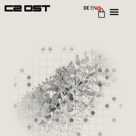
DE
EN
0