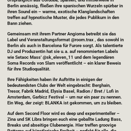
Ursprünglich aus Córdoba, Spanien, und mittlerweile in
Berlin ansässig, fließen ihre spanischen Wurzeln spürbar in
ihren Sound ein – warme, exotische Klanglandschaften
treffen auf hypnotische Muster, die jedes Publikum in den
Bann ziehen.
Gemeinsam mit ihrem Partner Angioma betreibt sie das
Label und Veranstaltungsformat @room.trax , das sowohl in
Berlin als auch in Barcelona für Furore sorgt. Als talentierte
DJ und Produzentin hat sie u. a. auf renommierten Labels
wie Setaoc Mass’ @sk_eleven_11 und dem legendären
Soma Records von Slam veröffentlicht – ein klarer Beweis
für ihre Studioqualität.
Ihre Fähigkeiten haben ihr Auftritte in einigen der
bedeutendsten Clubs der Welt eingebracht: Berghain,
Tresor, Fabrik Madrid, Elysia Basel, Radion / Bret / Lofi in
Amsterdam, Garbicz Festival – um nur ein paar zu nennen.
Ein Weg, der zeigt: BLANKA ist gekommen, um zu bleiben.
Auf dem Second Floor wird es deep und experimenteller –
Zina und SK Libra bringen euch eine geballte Ladung Bass,
Breaks und abseitige Clubenergie. Hier treffen groovige