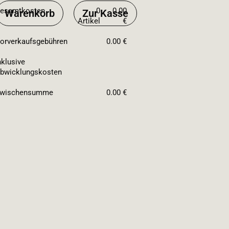
esamtkosten
0
0.00
Warenkorb
Zur Kasse
Artikel
€
orverkaufsgebühren
0.00 €
nklusive
bwicklungskosten
wischensumme
0.00 €