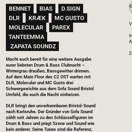
G
BENNET
BIAS
D.SIGN
DLR
KRÆK
MC GUSTO
V
MOLECULAR
PAREX
I
TANTEEMMA
A
ZAPATA SOUNDZ
Z
Macht euch bereit für eine weitere Ausgabe
eurer liebsten Drum & Bass Clubnacht –
Wintergrau draußen, Bassgewitter drinnen.
Auf dem Main Floor des C2 OST warten mit
DLR, Molecular und MC Gusto drei
Schwergewichte aus dem Sofa Sound Bristol
Umfeld, die euch die Nacht einheizen.
DLR bringt den unverkennbaren Bristol-Sound
nach Karlsruhe. Der Gründer von Sofa Sound
zählt seit Jahren zu den Schlüsselfiguren im
Drum & Bass und prägt Szene und Sound wie
kein anderer. Seine Tunes sind die Referenz,