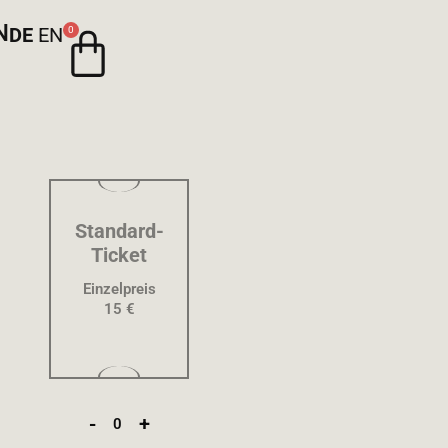
N
DE
EN
0
Standard-
Ticket
Einzelpreis
15 €
-
+
0