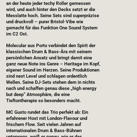
an der heute jeder techy Roller gemessen
wird, und auch hinter den Decks setzt er die
Messlatte hoch. Seine Sets sind superpräzise
und druckvoll – purer Bristol-Vibe wie
gemacht für das Funktion One Sound System
im C2 Ost.
Molecular aus Porto verbindet den Spirit der
klassischen Drum & Bass-Ära mit seinem
persönlichen Ansatz und bringt damit eine
ganz neue Note ins Genre – Heritage im Kopf,
eigener Sound im Herzen. Seine Produktionen
sind next Level und schlagen ordentlich
Wellen. Seine DJ-Sets stehen dem in nichts
nach und schaffen genau diese „high energy
but deep“ Atmosphäre, die eine
Tieftontherapie so besonders macht.
MC Gusto rundet das Trio perfekt ab: Ein
erfahrener Host mit London-Flavour und
frischem Flow. Seit vielen Jahren auf
internationalen Drum & Bass-Bühnen
unterwegs, weiß er genau, wie er das