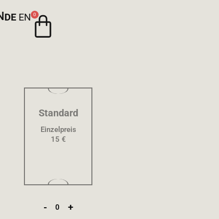
N
DE
EN
0
Standard
Einzelpreis
15 €
-
+
0