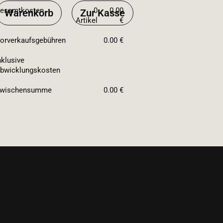
esamtkosten
0
0.00
Warenkorb
Zur Kasse
Artikel
€
orverkaufsgebühren
0.00 €
nklusive
bwicklungskosten
wischensumme
0.00 €