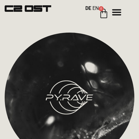
DE
EN
0