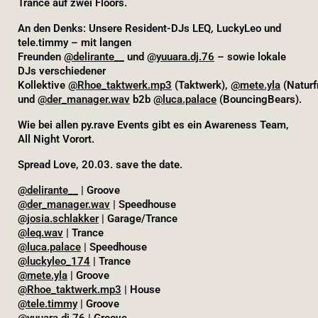
Trance auf zwei Floors.
An den Denks: Unsere Resident-DJs LEQ, LuckyLeo und
tele.timmy – mit langen
Freunden
@delirante__
und
@yuuara.dj.76
– sowie lokale
DJs verschiedener
Kollektive
@Rhoe_taktwerk.mp3
(Taktwerk),
@mete.yla
(Naturf
und
@der_manager.wav
b2b
@luca.palace
(BouncingBears).
Wie bei allen py.rave Events gibt es ein Awareness Team,
All Night Vorort.
Spread Love, 20.03. save the date.
@delirante__
| Groove
@der_manager.wav
| Speedhouse
@josia.schlakker
| Garage/Trance
@leq.wav
| Trance
@luca.palace
| Speedhouse
@luckyleo_174
| Trance
@mete.yla
| Groove
@Rhoe_taktwerk.mp3
| House
@tele.timmy
| Groove