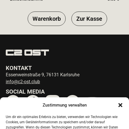
Warenkorb
Zur Kasse
KONTAKT
Essenweinstraße 9, 76131 Karlsruhe
info@c2-ost.club
SOCIAL MEDIA
Zustimmung verwalten
Um dir ein optimales Erlebnis zu bieten, verwenden wir Technologien wie
ANFAHRT
Cookies, um Geräteinformationen zu speichern und/oder darauf
ÖPNV Karl-Wilhelm-Platz:
zuzugreifen. Wenn du diesen Technologien zustimmst, können wir Daten