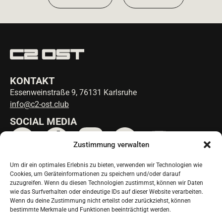
KONTAKT
Essenweinstraße 9, 76131 Karlsruhe
info@c2-ost.club
SOCIAL MEDIA
Zustimmung verwalten
Um dir ein optimales Erlebnis zu bieten, verwenden wir Technologien wie
ANFAHRT
Cookies, um Geräteinformationen zu speichern und/oder darauf
ÖPNV Karl-Wilhelm-Platz:
zuzugreifen. Wenn du diesen Technologien zustimmst, können wir Daten
Linie 3 & 4
wie das Surfverhalten oder eindeutige IDs auf dieser Website verarbeiten.
Wenn du deine Zustimmung nicht erteilst oder zurückziehst, können
ÖPNV Tullastraße / Alter Schlachthof:
bestimmte Merkmale und Funktionen beeinträchtigt werden.
Linie 1, 2, 5, S4, S5, S51