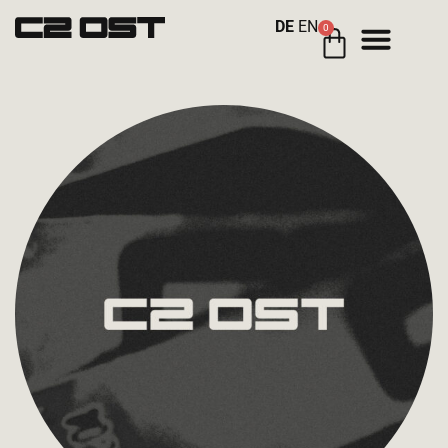
DE
EN
0