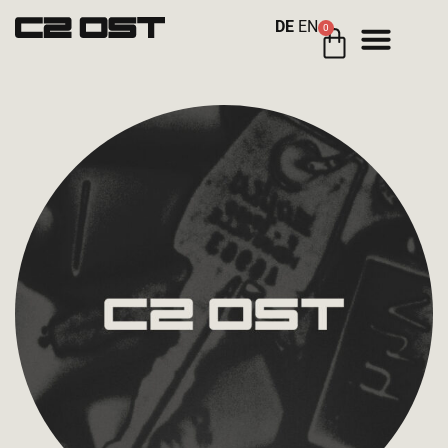
DE
EN
0