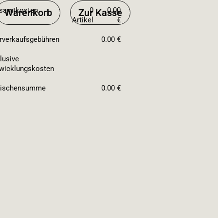
samtkosten
0
0.00
Warenkorb
Zur Kasse
Artikel
€
rverkaufsgebühren
0.00 €
lusive
wicklungskosten
ischensumme
0.00 €