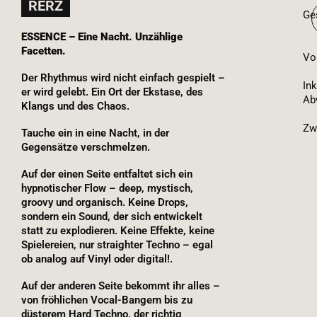
RERZ
Ge
ESSENCE – Eine Nacht. Unzählige
Facetten.
Vo
Der Rhythmus wird nicht einfach gespielt –
Ink
er wird gelebt. Ein Ort der Ekstase, des
Ab
Klangs und des Chaos.
Zw
Tauche ein in eine Nacht, in der
Gegensätze verschmelzen.
Auf der einen Seite entfaltet sich ein
hypnotischer Flow – deep, mystisch,
groovy und organisch. Keine Drops,
sondern ein Sound, der sich entwickelt
statt zu explodieren. Keine Effekte, keine
Spielereien, nur straighter Techno – egal
ob analog auf Vinyl oder digital!.
Auf der anderen Seite bekommt ihr alles –
von fröhlichen Vocal-Bangern bis zu
düsterem Hard Techno, der richtig