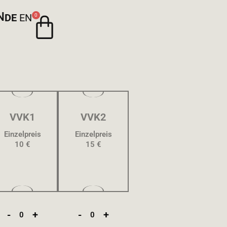
N
DE
EN
0
VVK1
VVK2
Einzelpreis
Einzelpreis
10 €
15 €
-
+
-
+
0
0