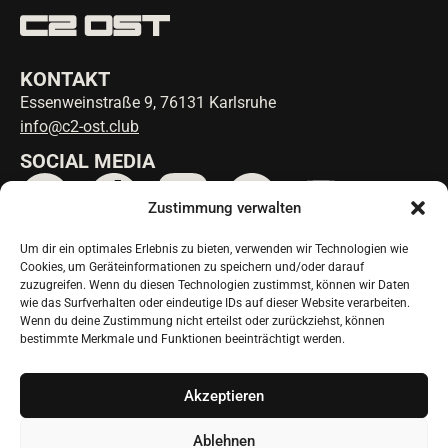
KONTAKT
Essenweinstraße 9, 76131 Karlsruhe
info@c2-ost.club
SOCIAL MEDIA
Zustimmung verwalten
Um dir ein optimales Erlebnis zu bieten, verwenden wir Technologien wie
ANFAHRT
Cookies, um Geräteinformationen zu speichern und/oder darauf
ÖPNV Karl-Wilhelm-Platz:
zuzugreifen. Wenn du diesen Technologien zustimmst, können wir Daten
Linie 3 & 4
wie das Surfverhalten oder eindeutige IDs auf dieser Website verarbeiten.
Wenn du deine Zustimmung nicht erteilst oder zurückziehst, können
ÖPNV Tullastraße / Alter Schlachthof:
bestimmte Merkmale und Funktionen beeinträchtigt werden.
Linie 1, 2, 5, S4, S5, S51
NEWSLETTER
Akzeptieren
Ablehnen